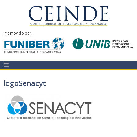
Ir
al
contenido
CEINDE
Promovido por:
logoSenacyt