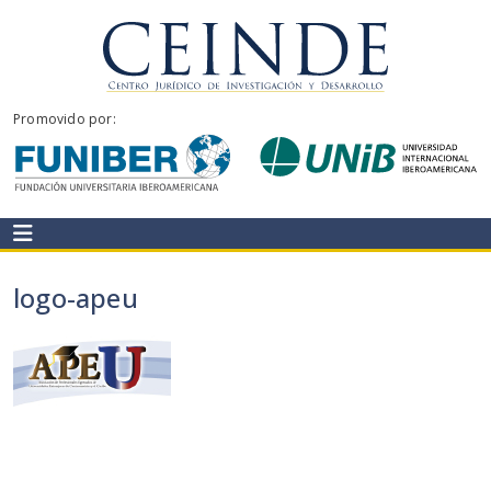
Ir
al
contenido
CEINDE
Promovido por:
logo-apeu